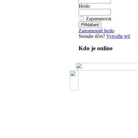
Heslo
Zapamatovat
Zapomenuté heslo
Nemáte účet?
Vytvořte jej!
Kdo je online